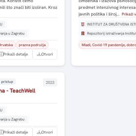
kta. Koristit ćemo
čimbenika i izazova psihosoci
li što znači biti izoliran. Kroz
predmet intenzivnog interesa
javnih politika i široj…
Prikaži 
BU
INSTITUT ZA DRUŠTVENA IS
ivanja u Zagrebu
Repozitorij istraživanja Instit
Hrvatska
prazna područja
Mladi, Covid-19 pandemije, dobrob
Prikaži detalje
Otvori
 pristup
2023
ma - TeachWell
BU
ivanja u Zagrebu
Prikaži detalje
Otvori