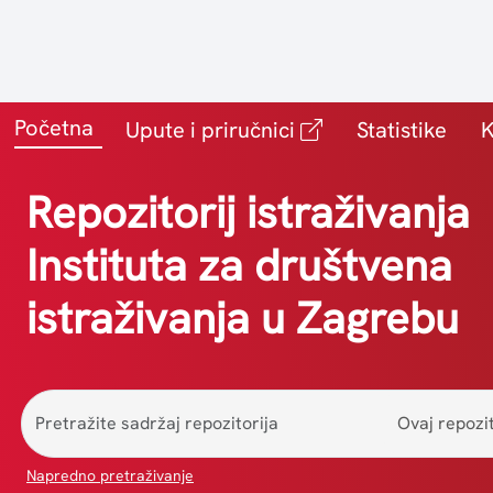
Početna
(vanjska poveznic
Upute i priručnici
Statistike
K
Repozitorij istraživanja
Instituta za društvena
istraživanja u Zagrebu
Ovaj repozit
Napredno pretraživanje