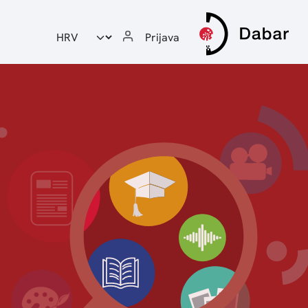
Odabir jezika
Prijava