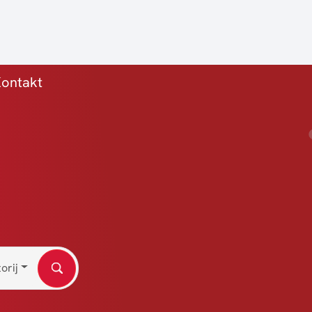
a)
ontakt
orij