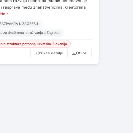
jalnom razvoju i dobrobit mladih odnedavno je
 i rasprava među znanstvenicima, kreatorima
više
TRAŽIVANJA U ZAGREBU
uta za društvena istraživanja u Zagrebu
it, strukture potpore, Hrvatska, Slovenija.
Prikaži detalje
Otvori