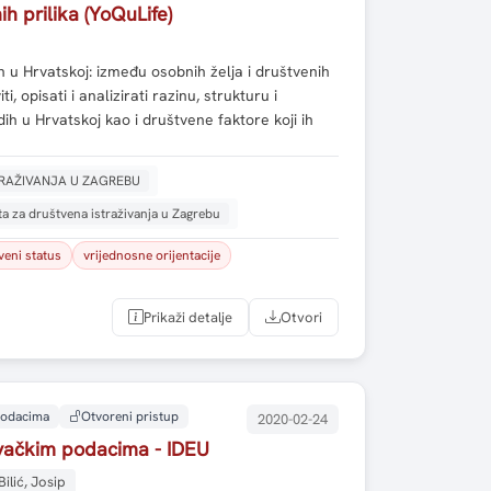
ih prilika (YoQuLife)
h u Hrvatskoj: između osobnih želja i društvenih
ti, opisati i analizirati razinu, strukturu i
ih u Hrvatskoj kao i društvene faktore koji ih
TRAŽIVANJA U ZAGREBU
uta za društvena istraživanja u Zagrebu
veni status
vrijednosne orijentacije
Prikaži detalje
Otvori
 podacima
Otvoreni pristup
2020-02-24
živačkim podacima - IDEU
Bilić, Josip