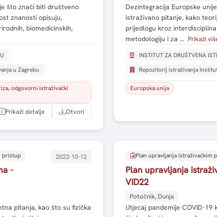
je što znači biti društveno
Dezintegracija Europske unije 
st znanosti opisuju,
istraživano pitanje, kako teor
prirodnih, biomedicinskih,
prijedlogu kroz interdisciplin
metodologiju i za …
Prikaži viš
BU
INSTITUT ZA DRUŠTVENA IS
ivanja u Zagrebu
Repozitorij istraživanja Instit
za, odgovorni istraživački
Europska unija
Prikaži detalje
Otvori
 pristup
Plan upravljanja istraživačkim
2022-10-12
ma -
Plan upravljanja istra
VID22
Potočnik, Dunja
tna pitanja, kao što su fizička
Utjecaj pandemije COVID-19 kao