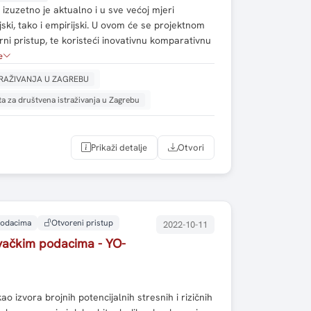
izuzetno je aktualno i u sve većoj mjeri
ijski, tako i empirijski. U ovom će se projektnom
arni pristup, te koristeći inovativnu komparativnu
e
TRAŽIVANJA U ZAGREBU
uta za društvena istraživanja u Zagrebu
Prikaži detalje
Otvori
 podacima
Otvoreni pristup
2022-10-11
živačkim podacima - YO-
 izvora brojnih potencijalnih stresnih i rizičnih