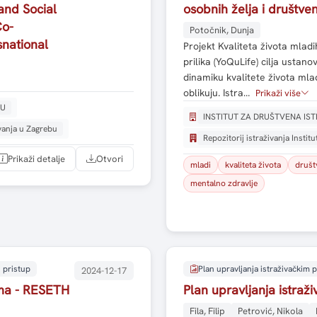
and Social
osobnih želja i društven
Co-
Potočnik, Dunja
snational
Projekt Kvaliteta života mladi
prilika (YoQuLife) cilja ustanovi
dinamiku kvalitete života mlad
oblikuju. Istra…
Prikaži više
BU
INSTITUT ZA DRUŠTVENA IS
ivanja u Zagrebu
Repozitorij istraživanja Instit
Prikaži detalje
Otvori
mladi
kvaliteta života
društ
mentalno zdravlje
 pristup
Plan upravljanja istraživačkim
2024-12-17
ima - RESETH
Plan upravljanja istra
Fila, Filip
Petrović, Nikola