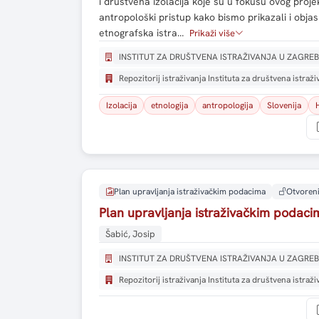
i društvena izolacija koje su u fokusu ovog proje
antropološki pristup kako bismo prikazali i objasni
etnografska istra…
Prikaži više
INSTITUT ZA DRUŠTVENA ISTRAŽIVANJA U ZAGRE
Repozitorij istraživanja Instituta za društvena istraž
Izolacija
etnologija
antropologija
Slovenija
Plan upravljanja istraživačkim podacima
Otvoreni
Plan upravljanja istraživačkim podaci
Šabić, Josip
INSTITUT ZA DRUŠTVENA ISTRAŽIVANJA U ZAGRE
Repozitorij istraživanja Instituta za društvena istraž